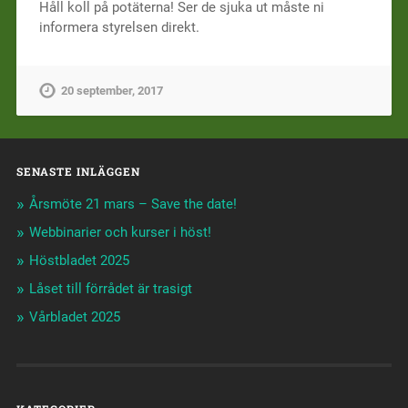
Håll koll på potäterna! Ser de sjuka ut måste ni
informera styrelsen direkt.
20 september, 2017
SENASTE INLÄGGEN
Årsmöte 21 mars – Save the date!
Webbinarier och kurser i höst!
Höstbladet 2025
Låset till förrådet är trasigt
Vårbladet 2025