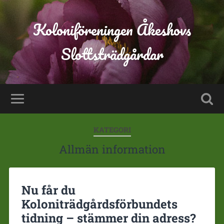
Koloniföreningen Åkeshovs
Slottsträdgårdar
KATEGORI
Allmän information
Nu får du
Koloniträdgårdsförbundets
tidning – stämmer din adress?