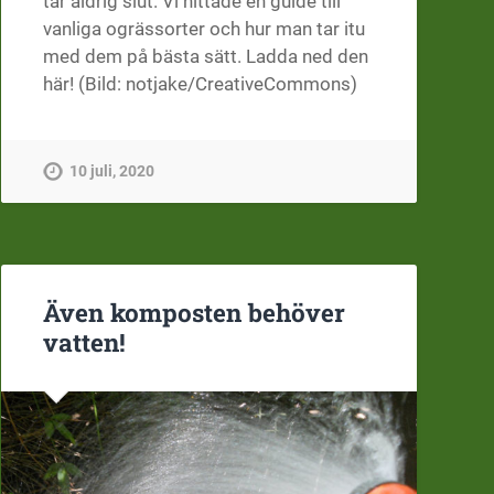
tar aldrig slut. Vi hittade en guide till
vanliga ogrässorter och hur man tar itu
med dem på bästa sätt. Ladda ned den
här! (Bild: notjake/CreativeCommons)
10 juli, 2020
Även komposten behöver
vatten!