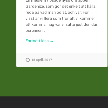
En medlem tipsade nyss om appen
Gardenize, som gör det enkelt att hålla
reda på vad man odlat, och var. För
visst är vi flera som tror att vi kommer
att komma ihåg var vi satte just den där
perennen…
Fortsätt läsa →
18 april, 2017