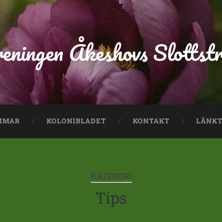
reningen Åkeshovs Slottst
MMAR
KOLONIBLADET
KONTAKT
LÄNKT
KATEGORI
Tips