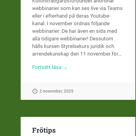
Koloniträdgårdsförbundet anordnar
webbinarier som kan ses live via Teams
eller i efterhand på deras Youtube-
kanal. I november ordnas följande
webbinarier: De har även en sida med
alla tidigare webbinarier! Dessutom
hålls kursen Styrelsekurs juridik och
arrendekunskap den 11 november för…
Fortsätt läsa →
2 november, 2025
Frötips