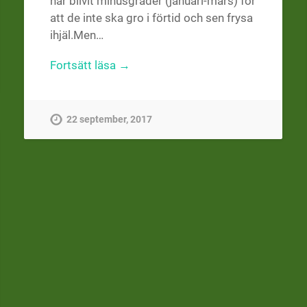
har blivit minusgrader (januari-mars) för
att de inte ska gro i förtid och sen frysa
ihjäl.Men…
Fortsätt läsa →
22 september, 2017