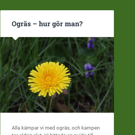
Ogräs – hur gör man?
Alla kämpar vi med ogräs, och kampen