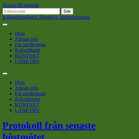
Hoppa till innehåll
Sök
efter:
Koloniföreningen Åkeshovs Slottsträdgårdar
Hem
Allmän info
För medlemmar
Kolonibladet
KONTAKT
LÄNKTIPS
Slå
på/av
Hem
sökfält
Allmän info
För medlemmar
Kolonibladet
KONTAKT
LÄNKTIPS
Protokoll från senaste
höstmötet