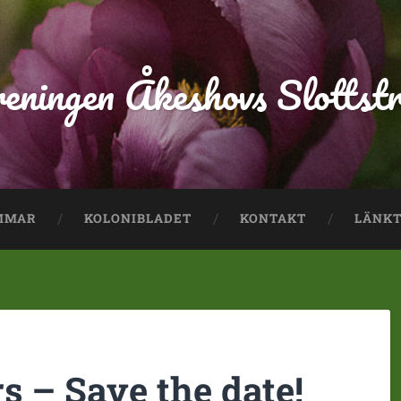
reningen Åkeshovs Slottst
MMAR
KOLONIBLADET
KONTAKT
LÄNKT
 – Save the date!