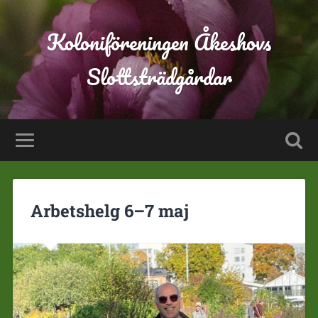
Koloniföreningen Åkeshovs
Slottsträdgårdar
Arbetshelg 6–7 maj